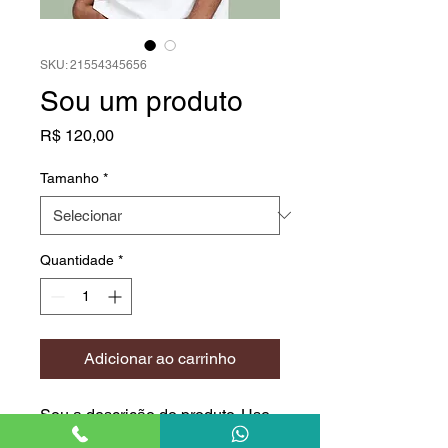
SKU: 21554345656
Sou um produto
Preço
R$ 120,00
Tamanho
*
Quantidade
*
Adicionar ao carrinho
Sou a descrição do produto. Use 
este espaço para adicionar mais 